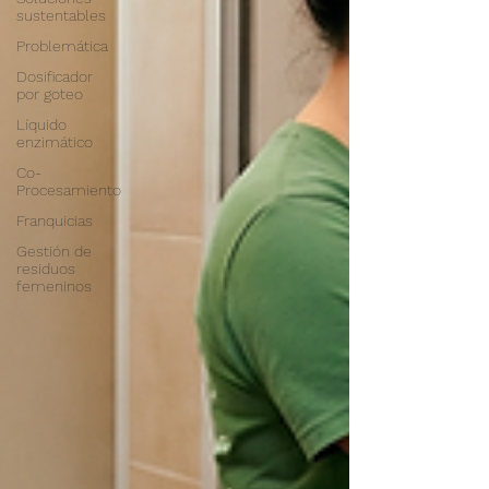
sustentables
Problemática
Dosificador
por goteo
Líquido
enzimático
Co-
Procesamiento
Franquicias
Gestión de
residuos
femeninos