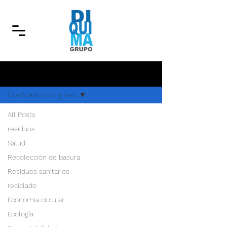
Blog
Dosificador por goteo
All Posts
Próximamente nuevas
residuos
Salud
entradas
Recolección de basura
Explora otras categorías en este
Residuos sanitarios
blog o vuelve más tarde.
reciclado
Economia circular
Ecología