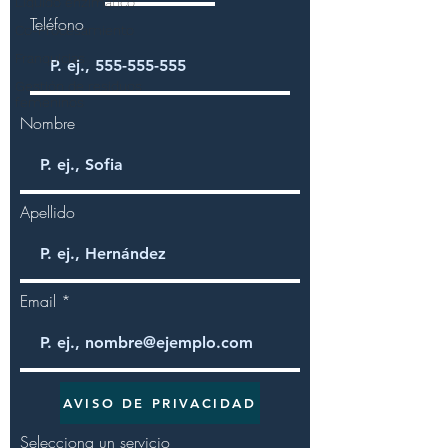
Líquido enzimático
Teléfono
Co-Procesamiento
Franquicias
Gestión de residuos
femeninos
Nombre
Apellido
Email
AVISO DE PRIVACIDAD
Selecciona un servicio