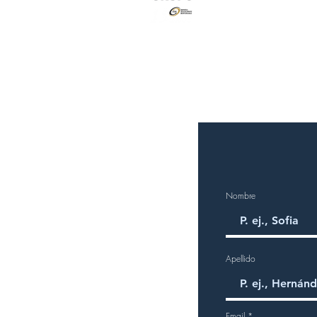
un hábito"
Nombre
Apellido
Email