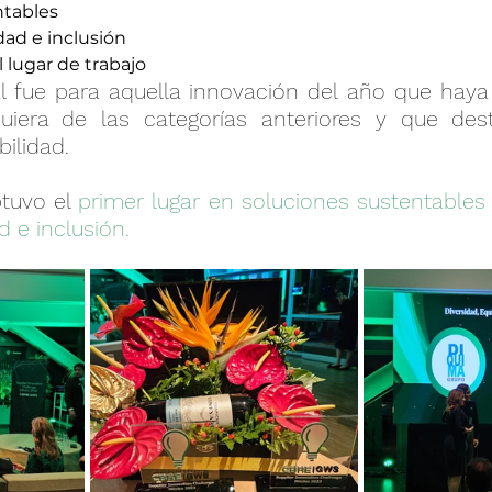
ntables
cador por goteo
Líquido enzimático
Co-Pro
dad e inclusión
 lugar de trabajo
l fue para aquella innovación del año que haya 
de residuos femeninos
iera de las categorías anteriores y que des
bilidad.
tuvo el 
primer lugar en soluciones sustentables
d e inclusión.