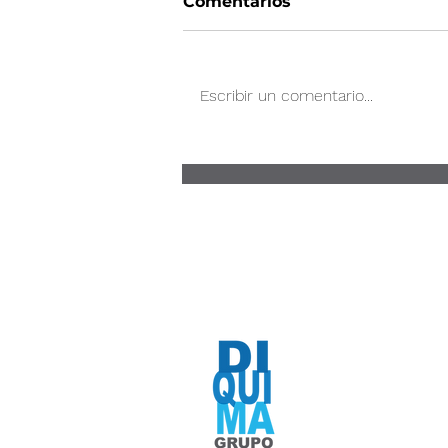
Comentarios
Escribir un comentario...
La responsabilidad social
corporativa y su relación
con la higiene ambiental
Expertos en Sis
aromatización, 
"Somos lo que hace
modo que la excelenci