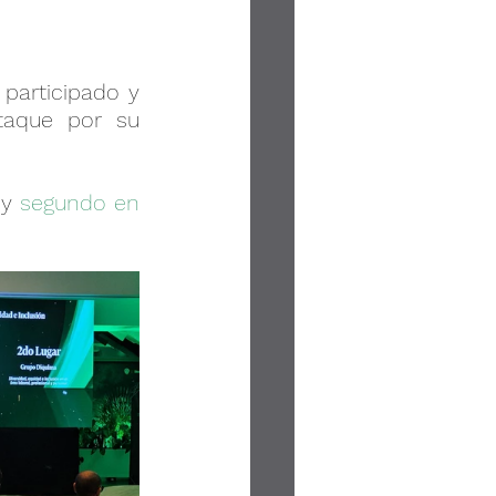
cesamiento
participado y 
taque por su 
 y 
segundo en 