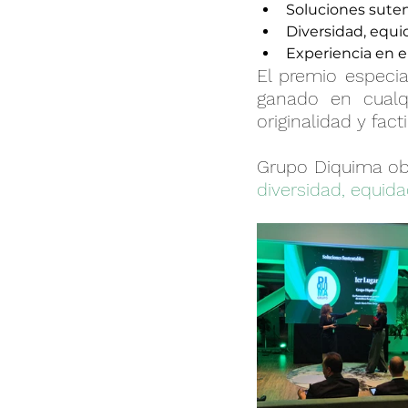
Soluciones sute
Problemática
Dosifi
Diversidad, equi
Experiencia en el
El premio especia
Franquicias
Gestión 
ganado en cualqu
originalidad y facti
Grupo Diquima
 ob
diversidad, equida