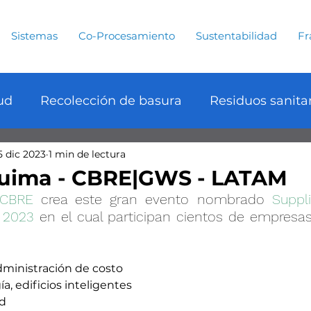
Sistemas
Co-Procesamiento
Sustentabilidad
Fr
ud
Recolección de basura
Residuos sanita
5 dic 2023
1 min de lectura
ología
Sustentabilidad
Agua
Mares
uima - CBRE|GWS - LATAM
CBRE
 crea este gran evento nombrado 
Suppli
Marina
Contaminación
Noticias
Miner
 2023
en el cual participan cientos de empresas 
risis climática
Greenpeace
Soluciones sus
administración de costo
a, edificios inteligentes
ad