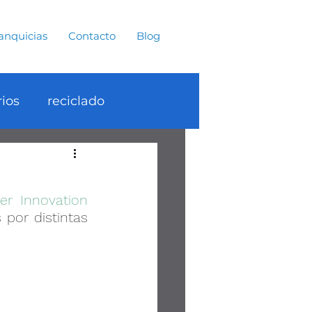
anquicias
Contacto
Blog
rios
reciclado
Océanos
er Innovation 
ia
por distintas 
tentables