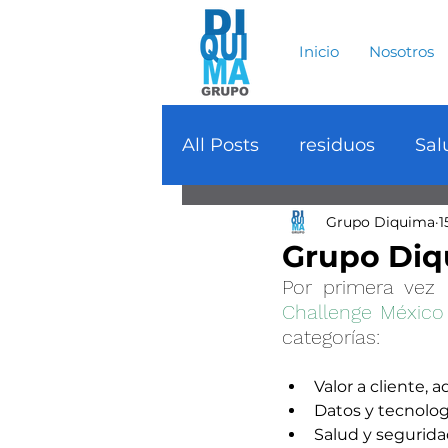
Inicio
Nosotros
All Posts
residuos
Sal
Grupo Diquima
1
Economia circular
Ec
Grupo Diq
Por primera vez 
Protección
Salud
Challenge México
categorías: 
Patrimonio cultural
C
Valor a cliente, 
Datos y tecnologí
Salud y segurid