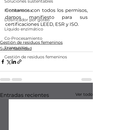
Soluciones sustentables
Contamos con todos los permisos, 
Problemática
damos manifiesto para sus 
Dosificador por goteo
certificaciones LEED, ESR y ISO.
Líquido enzimático
Gestion de residuos femeninos
Recolección de toallas sanitarias
Co-Procesamiento
Gestión de residuos femeninos
Franquicias
Sustentabilidad
Gestión de residuos femeninos
Ver todo
Entradas recientes