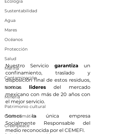
Ecología
Sustentabilidad
Agua
Mares
Océanos
Protección
Salud
Nuestro Servicio 
garantiza
 un 
Marina
confinamiento, traslado y 
Contaminación
disposición final de estos residuos, 
somos 
lideres
 del mercado 
Noticias
mexicano con más de 20 años con 
Mineria
el mejor servicio.
Patrimonio cultural
Somos la única empresa 
Crisis climática
Socialmente Responsable del 
Greenpeace
medio reconocida por el CEMEFI.