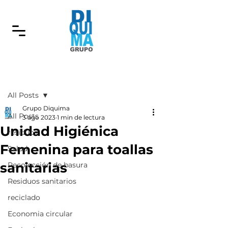
Entrada
All Posts
Grupo Diquima
All Posts
3 ago 2023
1 min de lectura
Unidad Higiénica
residuos
Femenina para toallas
Salud
sanitarias
Recolección de basura
Residuos sanitarios
reciclado
Economia circular