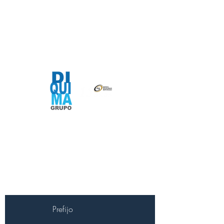
"Somos lo que hacemos día a día; de modo
que la excelencia no es un acto, sino un
hábito"
Expertos en Sistemas de
aromatización, higiene y
seguridad
Prefijo