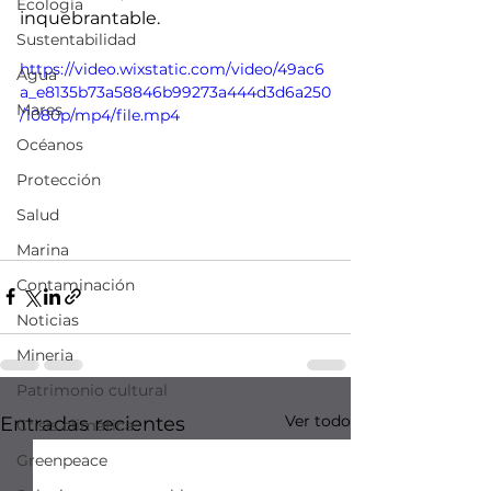
Ecología
inquebrantable.
Sustentabilidad
https://video.wixstatic.com/video/49ac6
Agua
a_e8135b73a58846b99273a444d3d6a250
Mares
/1080p/mp4/file.mp4
Océanos
Protección
Salud
Marina
Contaminación
Noticias
Mineria
Patrimonio cultural
Ver todo
Entradas recientes
Crisis climática
Greenpeace