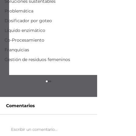
Soluciones sustentables
Problemática
Dosificador por goteo
Líquido enzimático
Co-Procesamiento
Franquicias
Gestión de residuos femeninos
Comentarios
Impacto ambiental de
Beneficios del
Escribir un comentario...