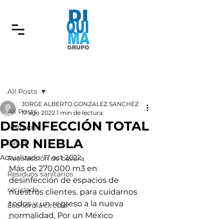
Entrada
All Posts
JORGE ALBERTO GONZALEZ SANCHEZ
All Posts
17 ago 2022
1 min de lectura
DESINFECCIÓN TOTAL
residuos
POR NIEBLA
Salud
Actualizado:
17 oct 2022
Recolección de basura
Más de 270,000 m3 en 
Residuos sanitarios
desinfección de espacios de 
reciclado
nuestros clientes. para cuidarnos 
todos y un regreso a la nueva 
Economia circular
normalidad, Por un México 