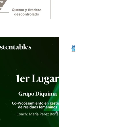
Procesamiento
Franquicias
Gestión de residuo
Grupo Diquima
26 dic 2023
1 min de lectu
Gestión de residuos femeninos
Soluciones sust
Grupo Diquima obtuvo el pri
sustentables gracias a nues
consiste en un servicio de...