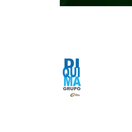
Expertos en Sis
aromatización, 
"Somos lo que hace
modo que la excelenci
un hábito"