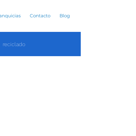
anquicias
Contacto
Blog
reciclado
os
Protección
a
ral
Crisis climática
Procesamiento?
 aplicado en gestión de
teo
ceso para la recuperación e