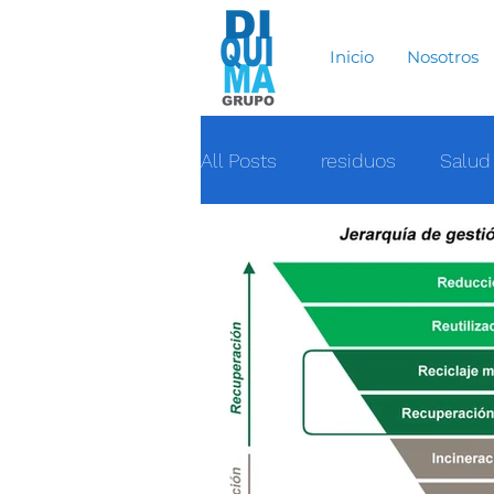
Inicio
Nosotros
All Posts
residuos
Salud
Economia circular
Ecolo
Salud
Marina
Conta
Greenpeace
Soluciones