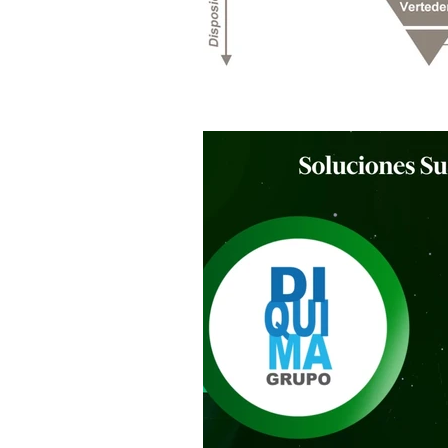
Líquido enzimático
Co-