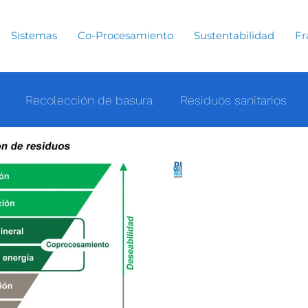
Sistemas
Co-Procesamiento
Sustentabilidad
Fr
Recolección de basura
Residuos sanitarios
gía
Sustentabilidad
Agua
Mares
Océan
Grupo Diquima
30 jul 2024
1 min de lectur
Gestión de residuos femeninos
minación
Noticias
Mineria
Patrimonio cultu
¿Qué es el Co-
Qué es el Co-Procesamiento
 sustentables
Problemática
Dosificador por go
residuos femeninos y su pro
energía.