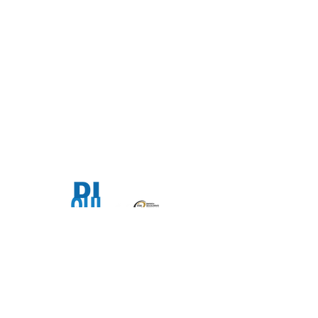
"Somos lo que hacemos día a día; de modo
que la excelencia no es un acto, sino un
hábito"
Expertos en Sistemas de