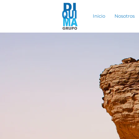
Inicio
Nosotros