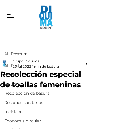
Entrada
All Posts
Grupo Diquima
All Posts
20 jul 2023
1 min de lectura
Recolección especial
residuos
de toallas femeninas
Salud
Recolección de basura
Residuos sanitarios
reciclado
Economia circular